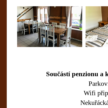
Součástí penzionu a k
Parko
Wifi př
Nekuřácká 