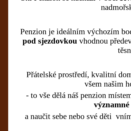
nadmořsk
Penzion je ideálním výchozím bode
pod sjezdovkou
vhodnou předevš
těsn
Přátelské prostředí, kvalitní d
všem našim ho
- to vše dělá náš penzion míste
významné 
a naučit sebe nebo své děti vní