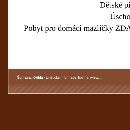
Dětské pí
Úscho
Pobyt pro domácí mazlíčky ZDA
Šumava
,
Kvilda
- turistické informace, tipy na výlety, ...